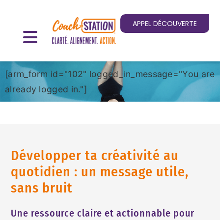
APPEL DÉCOUVERTE
[arm_form id="102" logged_in_message="You are
already logged in."]
Développer ta créativité au
quotidien : un message utile,
sans bruit
Une ressource claire et actionnable pour