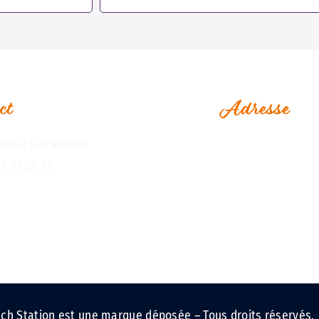
ct
Adresse
coach-station.fr
1, Rue Jean Perrin
49 57 49 57
Espace Le Vaisse
Immeuble Challe
17000 La Rochelle
ch Station est une marque déposée – Tous droits réservés.