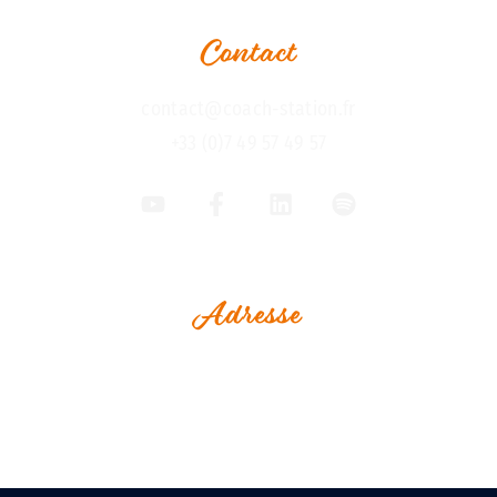
Contact
contact@coach-station.fr
+33 (0)7 49 57 49 57
Adresse
1, Rue Jean Perrin
Espace Le Vaisseau
Immeuble Challenge Ouest
17000 La Rochelle - France