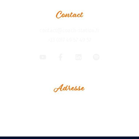
Contact
contact@coach-station.fr
+33 (0)7 49 57 49 57
Adresse
1, Rue Jean Perrin
Espace Le Vaisseau
Immeuble Challenge Ouest
17000 La Rochelle - France