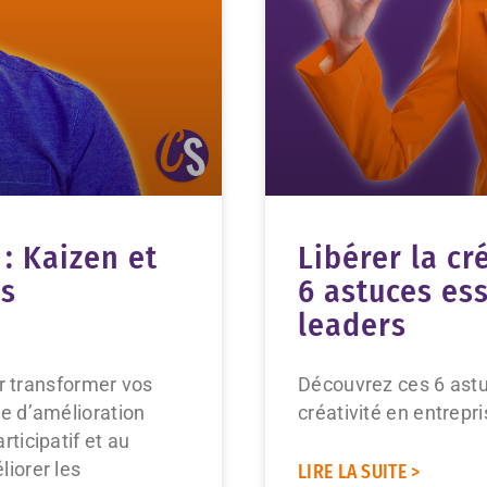
 : Kaizen et
Libérer la cr
es
6 astuces ess
leaders
ur transformer vos
Découvrez ces 6 astu
e d’amélioration
créativité en entrepr
ticipatif et au
iorer les
LIRE LA SUITE >