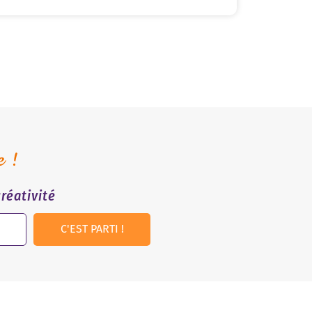
e !
réativité
C'EST PARTI !