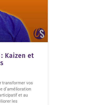
 : Kaizen et
es
ur transformer vos
e d’amélioration
ticipatif et au
iorer les