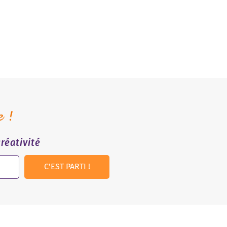
e !
réativité
C'EST PARTI !