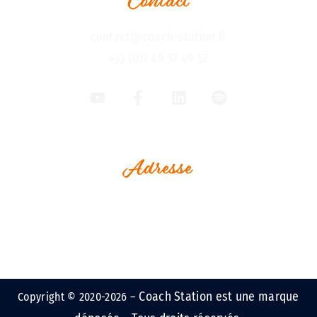
Contact
contact@coach-station.fr
+33 (0)7 49 57 49 57
Adresse
1, Rue Jean Perrin
Espace Le Vaisseau
Immeuble Challenge Ouest
17000 La Rochelle - France
Coach Station est une marque
Copyright © 2020-2026 –