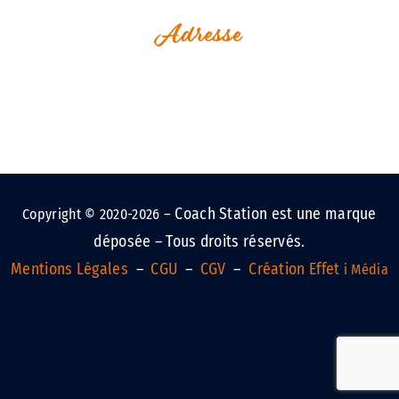
Adresse
1, Rue Jean Perrin
Espace Le Vaisseau
Immeuble Challenge Ouest
17000 La Rochelle - France
Coach Station est une marque
Copyright © 2020-2026 –
déposée – Tous droits réservés.
Mentions Légales
–
CGU
–
CGV
–
Création Effet
i Média