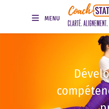
MENU
Dévelo
compétenc
p