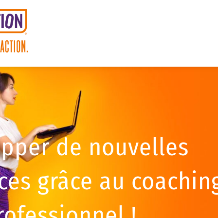
pper de nouvelles
es grâce au coachin
rofessionnel !