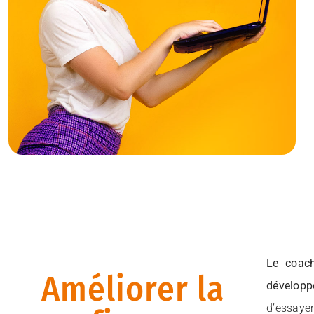
Le
coach
Améliorer la
développ
d’essayer