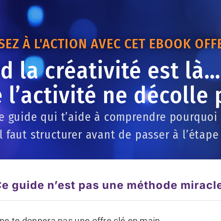
SEZ À L'ACTION AVEC CET EBOOK OFFE
 la créativité est là
 l’activité ne décolle 
le guide qui t’aide à comprendre pourquoi
il faut structurer avant de passer à l’étape
e guide n’est pas une méthode miracl
l ne te donnera pas une offre clé en main,