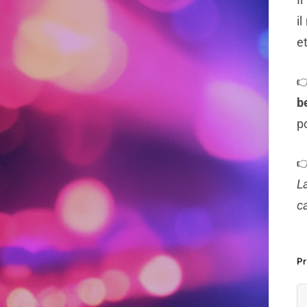
i
e

b
p

L
c
P