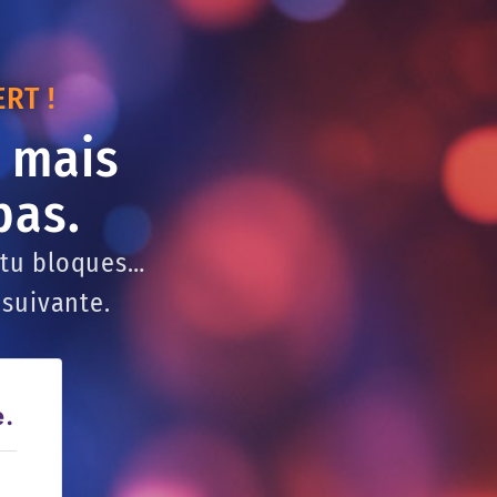
RT !
… mais
pas.
 tu bloques…
 suivante.
e.