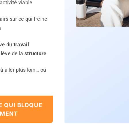
activité viable
irs sur ce qui freine
n
lève du
travail
elève de la
structure
 à aller plus loin… ou
E QUI BLOQUE
IMENT