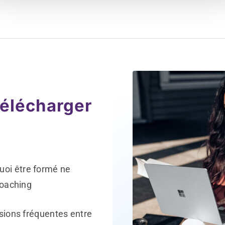
télécharger
oi être formé ne
coaching
usions fréquentes entre