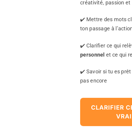
créativité, passion et 
✔️ Mettre des mots cla
ton passage à l’actio
✔️ Clarifier ce qui re
personnel
et ce qui r
✔️ Savoir si tu es prêt
pas encore
CLARIFIER C
VRA