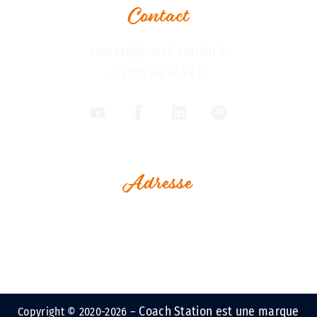
Contact
contact@coach-station.fr
+33 (0)7 49 57 49 57
Adresse
1, Rue Jean Perrin
Espace Le Vaisseau
Immeuble Challenge Ouest
17000 La Rochelle - France
Coach Station est une marque
Copyright © 2020-2026 –