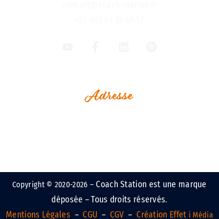
contact@coach-station.fr
+33 (0)7 49 57 49 57
Adresse
1, Rue Jean Perrin
Espace Le Vaisseau
Immeuble Challenge Ouest
17000 La Rochelle - France
Coach Station est une marque
Copyright © 2020-2026 –
déposée – Tous droits réservés.
Mentions Légales
–
CGU
–
CGV
–
Création Effet
i Média