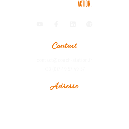
Contact
contact@coach-station.fr
+33 (0)7 49 57 49 57
Adresse
1, Rue Jean Perrin
Espace Le Vaisseau
Immeuble Challenge Ouest
17000 La Rochelle - France