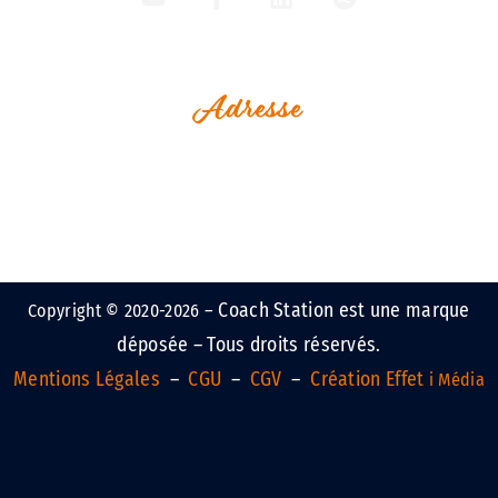
Adresse
1, Rue Jean Perrin
Espace Le Vaisseau
Immeuble Challenge Ouest
17000 La Rochelle - France
Coach Station est une marque
Copyright © 2020-2026 –
déposée – Tous droits réservés.
Mentions Légales
–
CGU
–
CGV
–
Création Effet
i Média