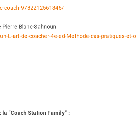
tre-coach-9782212561845/
de Pierre Blanc-Sahnoun
n-L-art-de-coacher-4e-ed-Methode-cas-pratiques-et-ou
 la “Coach Station Family” :